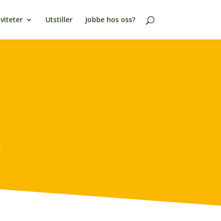
viteter
Utstiller
Jobbe hos oss?
.