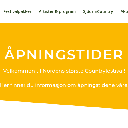
Festivalpakker
Artister & program
SjøormCountry
Akti
ÅPNINGSTIDER
Velkommen til Nordens største Countryfestival!
Her finner du informasjon om åpningstidene våre