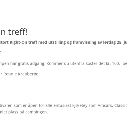
 treff!
stort Right-On treff med utstilling og framvisning av lørdag 25. jul
0.
ampen har gratis adgang. Kommer du utenfra koster det kr. 100,- per
 er Ronnie Krabberød.
valen som er åpen for alle entusiast kjøretøy som Amcars, Classic,
mlet plass på campingen.