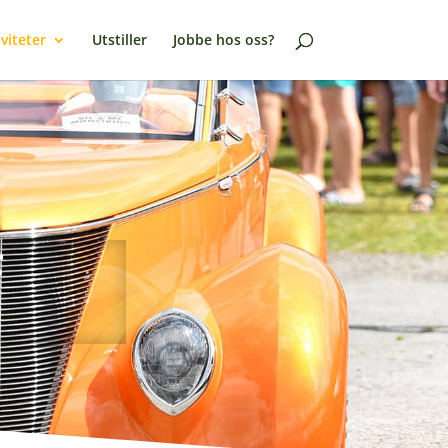
viteter
Utstiller
Jobbe hos oss?
F