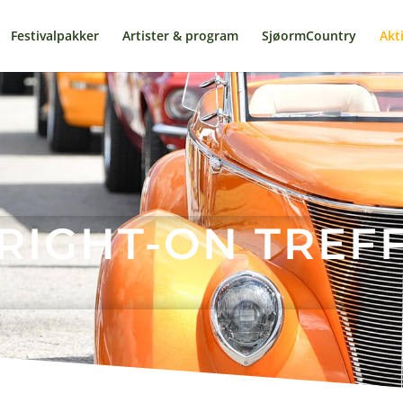
Festivalpakker
Artister & program
SjøormCountry
Akti
RIGHT-ON TREF