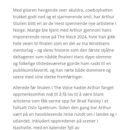
Med gitaren hengende over skuldra, cowboyhatten
trukket godt ned og et sjarmerende smil, har Arthur
Stulien blitt en av de mest spennende nye artistene i
Norge. Mange ble kjent med Arthur gjennom hans
imponerende reise på The Voice 2024, hvor han gikk
hele veien til finalen som en del av Ina Wroldsens
mentorlag – og skrev historie som den første stjålne
deltageren som nådde finalen! Hans dype stemme
og folkelige tilstedeværelse gjorde ham raskt til en
publikumsfavoritt, og han rørte både dommere og
seere med sine sterke fremføringer.
Allerede før finalen i The Voice hadde Arthur fanget
oppmerksomhet nok til å få lov til å være blant
artistene som fikk varme opp for Brad Paisley i et
fullsatt Oslo Spektrum. Siden den gang har Arthur
vært på en heseblesende reise rundt om i landet og i
utlandet, inkludert opptredener på scener i
Nashville, med en kalender fylt av