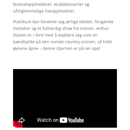
festivalopptredener, klubbkonserter og
uforglemmelige liveopplevelser.
Publikum kan forvente seg ærlige tekster, fengende
melodier og et fullverdig show fra scenen. Arthur
Stulien er i ferd med å etablere seg som en
bærebjelke på den norske country-scenen, så hold
øynene åpne – denne stjernen er på vei opp!