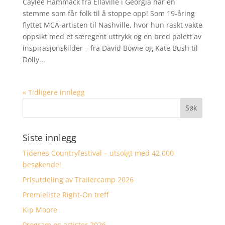
Caylee Hammack fra Ellaville i Georgia har en
stemme som får folk til å stoppe opp! Som 19-åring
flyttet MCA-artisten til Nashville, hvor hun raskt vakte
oppsikt med et særegent uttrykk og en bred palett av
inspirasjonskilder – fra David Bowie og Kate Bush til
Dolly...
« Tidligere innlegg
Siste innlegg
Tidenes Countryfestival – utsolgt med 42 000
besøkende!
Prisutdeling av Trailercamp 2026
Premieliste Right-On treff
Kip Moore
Program og artister 2026