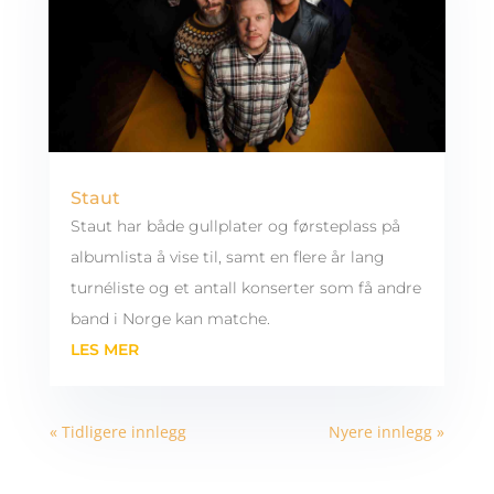
Staut
Staut har både gullplater og førsteplass på
albumlista å vise til, samt en flere år lang
turnéliste og et antall konserter som få andre
band i Norge kan matche.
LES MER
« Tidligere innlegg
Nyere innlegg »