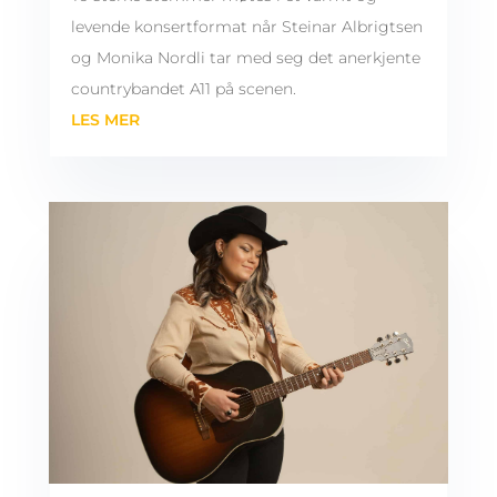
levende konsertformat når Steinar Albrigtsen
og Monika Nordli tar med seg det anerkjente
countrybandet A11 på scenen.
LES MER