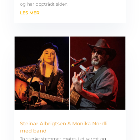
og har opptrådt siden.
LES MER
Steinar Albrigtsen & Monika Nordli
med band
To sterke stemmer møtes i et varmt og