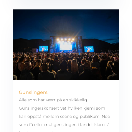
Gunslingers
Alle som har vært på en skikkelig
Gunslingerskonsert vet hvilken kjemi som
kan oppstå mellom scene og publikum. Noe
som få eller muligens ingen i landet klarer å