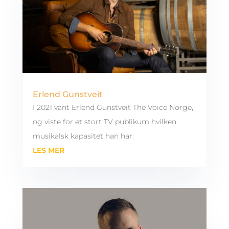
Erlend Gunstveit
I 2021 vant Erlend Gunstveit The Voice Norge,
og viste for et stort TV publikum hvilken
musikalsk kapasitet han har.
LES MER