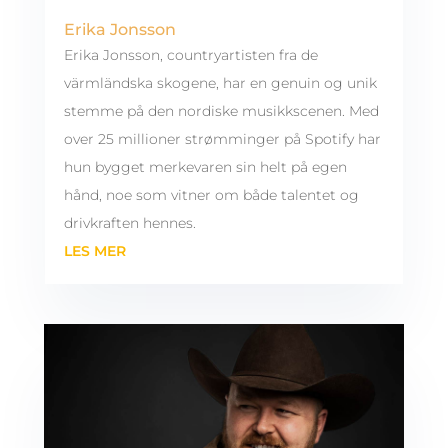
Erika Jonsson
Erika Jonsson, countryartisten fra de
värmländska skogene, har en genuin og unik
stemme på den nordiske musikkscenen. Med
over 25 millioner strømminger på Spotify har
hun bygget merkevaren sin helt på egen
hånd, noe som vitner om både talentet og
drivkraften hennes.
LES MER