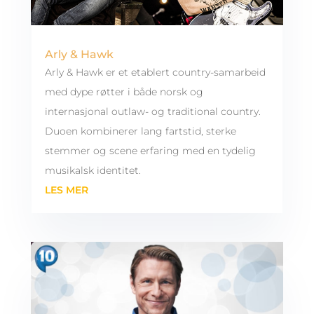
Arly & Hawk
Arly & Hawk er et etablert country-samarbeid
med dype røtter i både norsk og
internasjonal outlaw- og traditional country.
Duoen kombinerer lang fartstid, sterke
stemmer og scene erfaring med en tydelig
musikalsk identitet.
LES MER