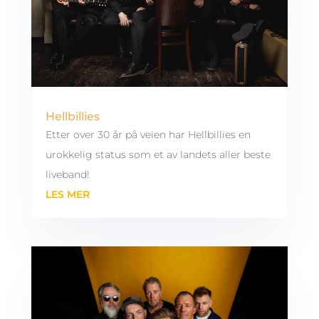
Hellbillies
Etter over 30 år på veien har Hellbillies en
urokkelig status som et av landets aller beste
liveband!
LES MER