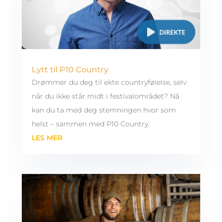
Lytt til P10 Country
Drømmer du deg til ekte countryfølelse, selv
når du ikke står midt i festivalområdet? Nå
kan du ta med deg stemningen hvor som
helst – sammen med P10 Country.
LES MER