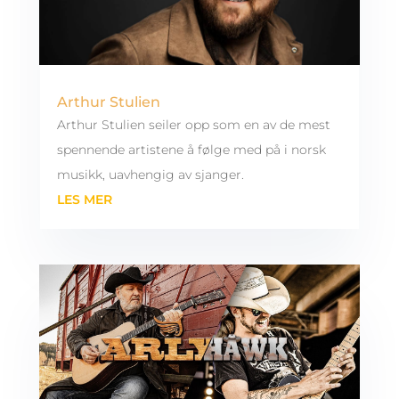
Arthur Stulien
Arthur Stulien seiler opp som en av de mest
spennende artistene å følge med på i norsk
musikk, uavhengig av sjanger.
LES MER