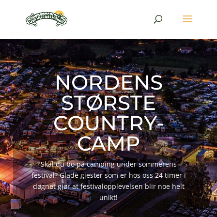
NORDENS
STØRSTE
COUNTRY-
CAMP
Skal du bo på camping under sommerens
festival? Glade gjester som er hos oss 24 timer i
døgnet gjør at festivalopplevelsen blir noe helt
unikt!