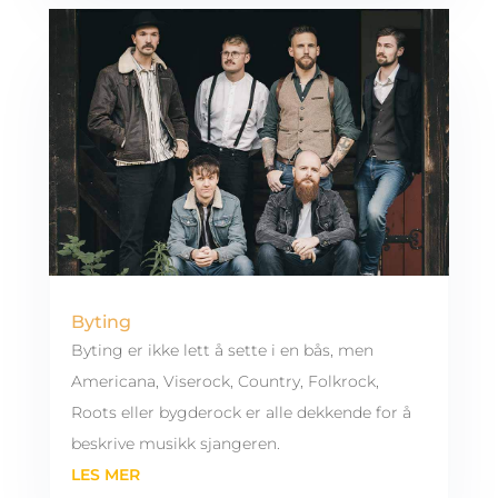
Byting
Byting er ikke lett å sette i en bås, men
Americana, Viserock, Country, Folkrock,
Roots eller bygderock er alle dekkende for å
beskrive musikk sjangeren.
LES MER