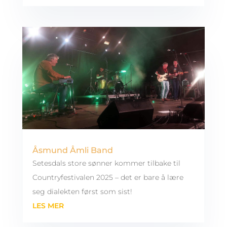
Åsmund Åmli Band
Setesdals store sønner kommer tilbake til
Countryfestivalen 2025 – det er bare å lære
seg dialekten først som sist!
LES MER