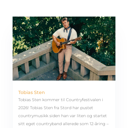
Tobias Sten
Tobias Sten kommer til Countryfestivalen i
2026! Tobias Sten fra Stord har pustet
countrymusikk siden han var liten og startet
sitt eget countryband allerede som 12-åring –