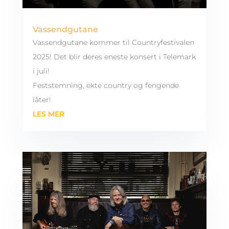
Vassendgutane
Vassendgutane kommer til Countryfestivalen
2025! Det blir deres eneste konsert i Telemark
i juli!
Feststemning, ekte country og fengende
låter!
LES MER