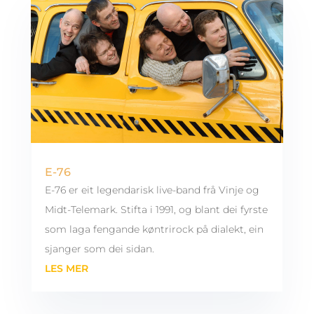
E-76
E-76 er eit legendarisk live-band frå Vinje og
Midt-Telemark. Stifta i 1991, og blant dei fyrste
som laga fengande køntrirock på dialekt, ein
sjanger som dei sidan.
LES MER